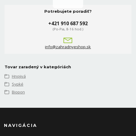
Potrebujete poradiť?
+421 910 687 592
(Po-Pia, 8-16 hod.)
info@zahradnyeshop.sk
Tovar zaradený v kategóriách
Hnojivá
Sypké
Biopon
NAVIGÁCIA