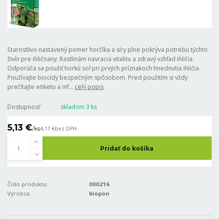
Starostlivo nastavený pomer horčíka a síry plne pokrýva potrebu týchto
živín pre ihličnany. Rastlinám navracia vitalitu a zdravý vzhľad ihličia.
Odporúča sa použiť horkú soľ pri prvých príznakoch hnednutia ihličia.
Používajte biocídy bezpečným spôsobom. Pred použitím si vždy
prečítajte etiketu a inf...
celý popis
Dostupnosť
skladom 3 ks
5,13 €
/
ks
4,17 €
bez DPH
Pridať do košíka
Číslo produktu:
000216
Výrobca:
biopon