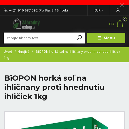
+421 910 687 592
(Po-Pia, 8-16 hod.)
EUR
0
0 €
Menu
Úvod
Hnojivá
BiOPON horká soľ na ihličnany proti hnednutiu ihličiek
1kg
BiOPON horká soľ na
ihličnany proti hnednutiu
ihličiek 1kg