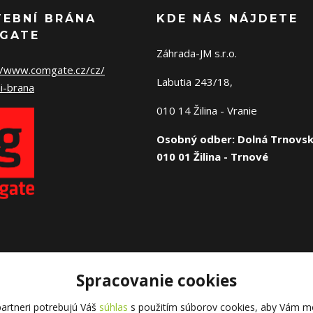
TEBNÍ BRÁNA
KDE NÁS NÁJDETE
GATE
Záhrada-JM s.r.o.
//www.comgate.cz/cz/
Labutia 243/18,
i-brana
010 14 Žilina - Vranie
Osobný odber: Dolná Trnovsk
010 01 Žilina - Trnové
Spracovanie cookies
artneri potrebujú Váš
súhlas
s použitím súborov cookies, aby Vám mo