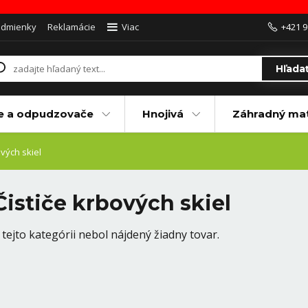
odmienky
Reklamácie
Viac
+421 9
Hľada
e a odpudzovače
Hnojivá
Záhradný mat
vých skiel
Čističe krbových skiel
 tejto kategórii nebol nájdený žiadny tovar.