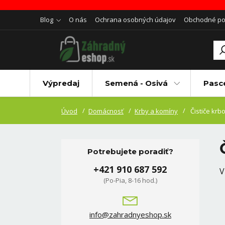
Blog
O nás
Ochrana osobných údajov
Obchodné p
Výpredaj
Semená - Osivá
Pasc
Úvod
Domácnosť
Krby a komíny
Čističe krbo
Potrebujete poradiť?
+421 910 687 592
V
(Po-Pia, 8-16 hod.)
info@zahradnyeshop.sk