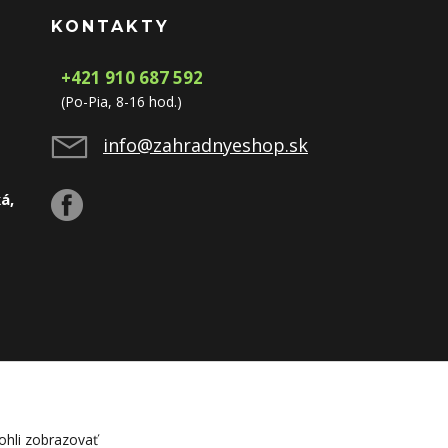
KONTAKTY
+421 910 687 592
(Po-Pia, 8-16 hod.)
info@zahradnyeshop.sk
á,
hli zobrazovať