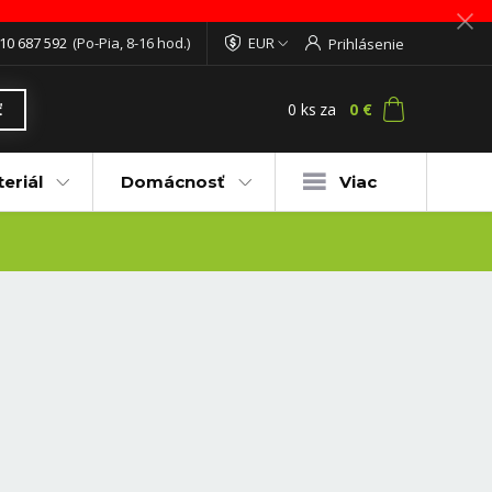
10 687 592
(Po-Pia, 8-16 hod.)
EUR
Prihlásenie
0
ks
za
0 €
ť
eriál
Domácnosť
Viac