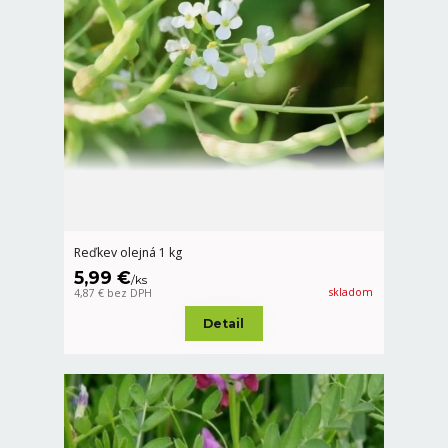
Reďkev olejná 1 kg
5,99 €
/
ks
skladom
4,87 €
bez DPH
Detail