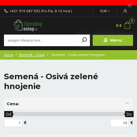
+421 910 687 592
(Po-Pia, 8-16 hod.)
EUR
0
0 €
Menu
Úvod
Semená - Osivá
Semená - Osivá zelené hnojenie
Semená - Osivá zelené
hnojenie
Cena:
Od
Do
€
€