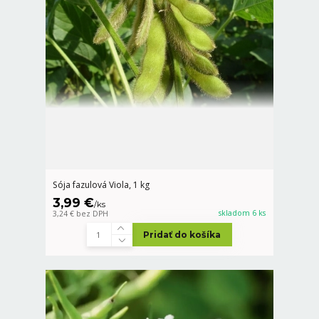
Sója fazulová Viola, 1 kg
3,99 €
/
ks
skladom 6 ks
3,24 €
bez DPH
Pridať do košíka