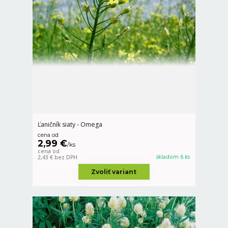
Ľaničník siaty - Omega
cena od
2,99 €
/
ks
cena od
skladom 6 ks
2,43 €
bez DPH
Zvoliť variant