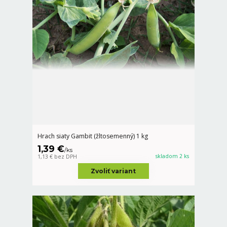
Hrach siaty Gambit (žltosemenný) 1 kg
1,39 €
/
ks
skladom 2 ks
1,13 €
bez DPH
Zvoliť variant