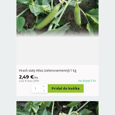
Hrach siaty Atlas (zelenosemenný) 1 kg
2,49 €
/
ks
na dopyt 9 ks
2,02 €
bez DPH
Pridať do košíka