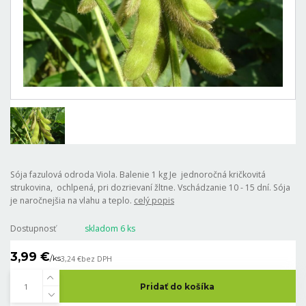
Sója fazulová odroda Viola. Balenie 1 kg Je jednoročná kričkovitá
strukovina, ochlpená, pri dozrievaní žltne. Vschádzanie 10 - 15 dní. Sója
je naročnejšia na vlahu a teplo.
celý popis
Dostupnosť
skladom 6 ks
3,99 €
/
ks
3,24 €
bez DPH
Pridať do košíka