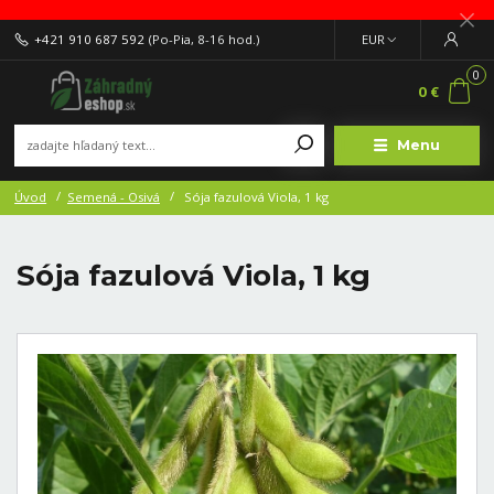
+421 910 687 592
(Po-Pia, 8-16 hod.)
EUR
0
0 €
Menu
Úvod
Semená - Osivá
Sója fazulová Viola, 1 kg
Sója fazulová Viola, 1 kg