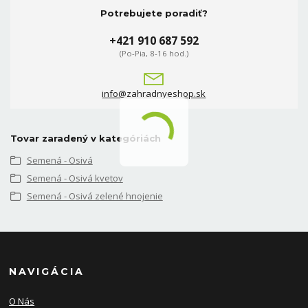
Potrebujete poradiť?
+421 910 687 592
(Po-Pia, 8-16 hod.)
info@zahradnyeshop.sk
Tovar zaradený v kategóriách
Semená - Osivá
Semená - Osivá kvetov
Semená - Osivá zelené hnojenie
NAVIGÁCIA
O Nás