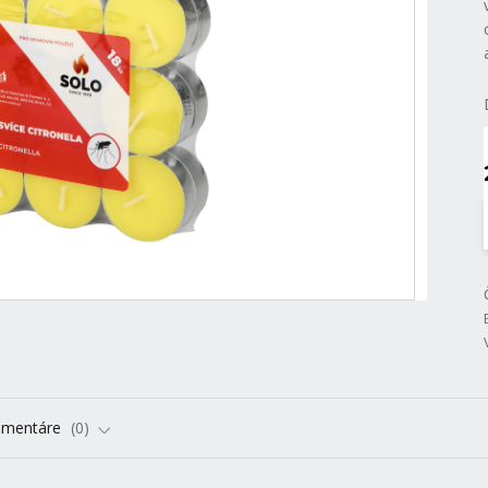
omentáre
0