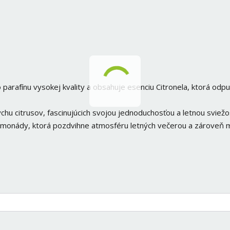
arafínu vysokej kvality a obsahuje esenciu Citronela, ktorá odp
chu citrusov, fascinujúcich svojou jednoduchosťou a letnou sviežo
limonády, ktorá pozdvihne atmosféru letných večerou a zároveň 