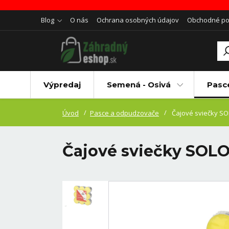
Blog
O nás
Ochrana osobných údajov
Obchodné p
Výpredaj
Semená - Osivá
Pasc
Úvod
Pasce a odpudzovače
Čajové sviečky SO
Čajové sviečky SOLO