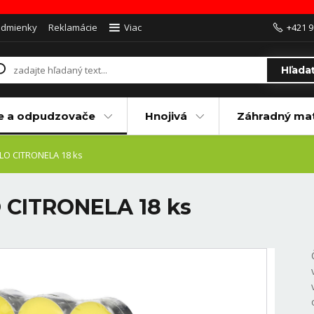
odmienky
Reklamácie
Viac
+421 9
Hľada
e a odpudzovače
Hnojivá
Záhradný mat
LO CITRONELA 18 ks
 CITRONELA 18 ks