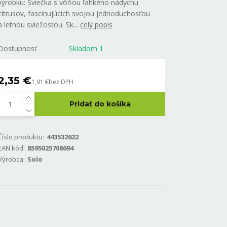
výrobku: Sviečka s vôňou ľahkého nádychu
citrusov, fascinujúcich svojou jednoduchosťou
a letnou sviežosťou. Sk...
celý popis
Dostupnosť
Skladom 1
2,35 €
1,91 €
bez DPH
Pridať do košíka
Číslo produktu:
443532622
EAN kód:
8595025708694
Výrobca:
Solo