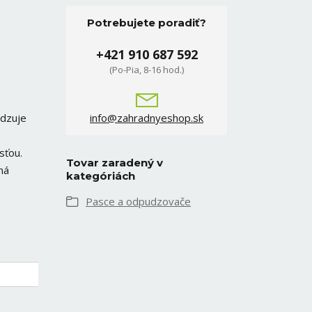
Potrebujete poradiť?
+421 910 687 592
(Po-Pia, 8-16 hod.)
udzuje
info@zahradnyeshop.sk
sťou.
Tovar zaradený v
má
kategóriách
Pasce a odpudzovače