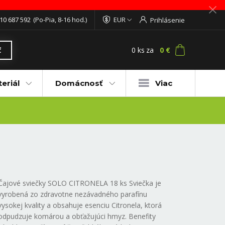
10 687 592
(Po-Pia, 8-16 hod.)
EUR
Prihlásenie
0
ks
za
0 €
ť
eriál
Domácnosť
Viac
Čajové sviečky SOLO CITRONELA 18 ks Sviečka je
vyrobená zo zdravotne nezávadného parafínu
vysokej kvality a obsahuje esenciu Citronela, ktorá
odpudzuje komárou a obťažujúci hmyz. Benefity