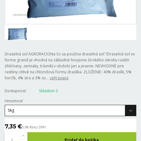
Draselná soľ AGRORACIONa čo sa používa draselná soľ ?Draselná soľ vo
forme granúl je vhodná na základné hnojenie širokého okruhu rastlín
(ihličnany, zemiaky, trávnik) v období jari a jesene. NEVHODNÉ pre
rastliny citlivé na chloridovú formu draslíka. ZLOŽENIE: 40% draslík, 5%
horčík, 4% síra a 3% so...
celý popis
Dostupnosť
Skladom 3
Hmotnosť
7,35 €
5,98 €
bez DPH
Pridať do košíka