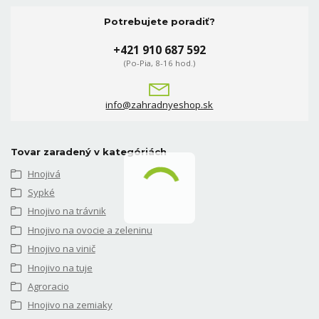
Potrebujete poradiť?
+421 910 687 592
(Po-Pia, 8-16 hod.)
info@zahradnyeshop.sk
Tovar zaradený v kategóriách
Hnojivá
Sypké
Hnojivo na trávnik
Hnojivo na ovocie a zeleninu
Hnojivo na vinič
Hnojivo na tuje
Agroracio
Hnojivo na zemiaky