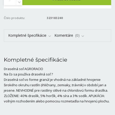
Číslo produktu:
323183240
Kompletné špecifikácie
Komentáre
0
Kompletné špecifikácie
Draselná soľ AGRORACIO
Na čo sa používa draselná soľ ?
Draselná soľ vo forme granúl je vhodná na základné hnojenie
širokého okruhu rastlín (ihličnany, zemiaky, trávnik) v období jari a
jesene. NEVHODNÉ pre rastliny citlivé na chloridovú formu draslíka.
ZLOŽENIE: 40% draslík, 5% horčík, 4% síra a 3% sodík. APLIKÁCIA:
voľným rozhodením alebo pomocou rozmetadla na hnojenú plochu.