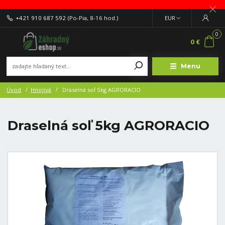
+421 910 687 592
(Po-Pia, 8-16 hod.)
EUR
0
0 €
Menu
Úvod
Hnojivá
Draselná soľ 5kg AGRORACIO
Draselná soľ 5kg AGRORACIO