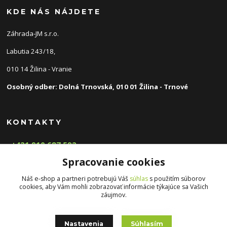
KDE NÁS NÁJDETE
Záhrada-JM s.r.o.
Labutia 243/18,
010 14 Žilina - Vranie
Osobný odber: Dolná Trnovská, 010 01 Žilina - Trnové
KONTAKTY
+421 910 687 592
(Po-Pia, 8-16 hod.)
Spracovanie cookies
info@zahradnyeshop.sk
Náš e-shop a partneri potrebujú Váš
súhlas
s použitím súborov
cookies, aby Vám mohli zobrazovať informácie týkajúce sa Vašich
záujmov.
Nastavenia
Súhlasím