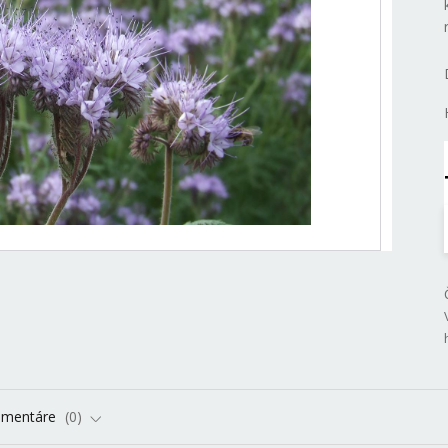
omentáre
0