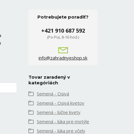
Potrebujete poradiť?
+421 910 687 592
a
(Po-Pia, 8-16 hod.)
u
info@zahradnyeshop.sk
Tovar zaradený v
kategóriách
Semená - Osivá
Semená - Osivá kvetov
Semená - lúčne kvety
Semená - lúka pre motýle
Semená - lúka pre včely