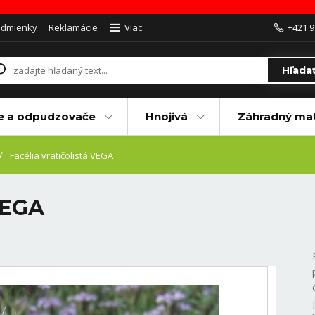
odmienky
Reklamácie
Viac
+421 9
Hľada
e a odpudzovače
Hnojivá
Záhradný mat
Facélia vratičolistá VEGA
 VEGA