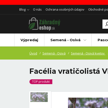
Blog
O nás
Ochrana osobných údajov
Obchodné p
Výpredaj
Semená - Osivá
Pasc
Úvod
Semená - Osivá
Semená - Osivá kvetov
Facélia vratičolistá
TOP produkt