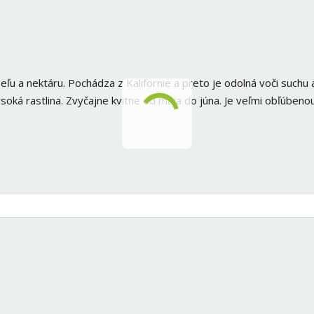
peľu a nektáru. Pochádza z Kalifornie a preto je odolná voči suchu 
oká rastlina. Zvyčajne kvitne od mája do júna. Je veľmi obľúbeno