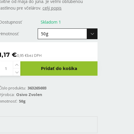
kvitne od mája do júna. Je veľmi obľúbenou
rastlinou pre včelárov.
celý popis
Dostupnosť
Skladom 1
Hmotnosť
1,17 €
0,95 €
bez DPH
Pridať do košíka
Číslo produktu:
363265693
Výrobca:
Osivo Zvolen
hmotnosť:
50g