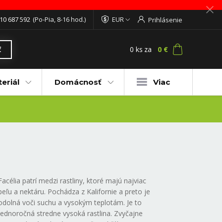
10 687 592
(Po-Pia, 8-16 hod.)
EUR
Prihlásenie
0
ks
za
0 €
ť
eriál
Domácnosť
Viac
Facélia patrí medzi rastliny, ktoré majú najviac
peľu a nektáru. Pochádza z Kalifornie a preto je
odolná voči suchu a vysokým teplotám. Je to
jednoročná stredne vysoká rastlina. Zvyčajne