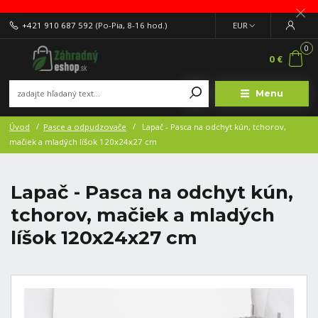
+421 910 687 592
(Po-Pia, 8-16 hod.)
EUR
0
0 €
Menu
Úvod
Pasce a odpudzovače
Lapač - Pasca na odchyt kún, tchorov,
mačiek a mladých líšok 120x24x27 cm
Lapač - Pasca na odchyt kún,
tchorov, mačiek a mladých
líšok 120x24x27 cm