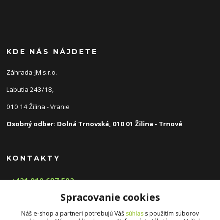
KDE NÁS NÁJDETE
Záhrada-JM s.r.o.
Labutia 243/18,
010 14 Žilina - Vranie
Osobný odber: Dolná Trnovská, 010 01 Žilina - Trnové
KONTAKTY
+421 910 687 592
(Po-Pia, 8-16 hod.)
Spracovanie cookies
info@zahradnyeshop.sk
Náš e-shop a partneri potrebujú Váš
súhlas
s použitím súborov