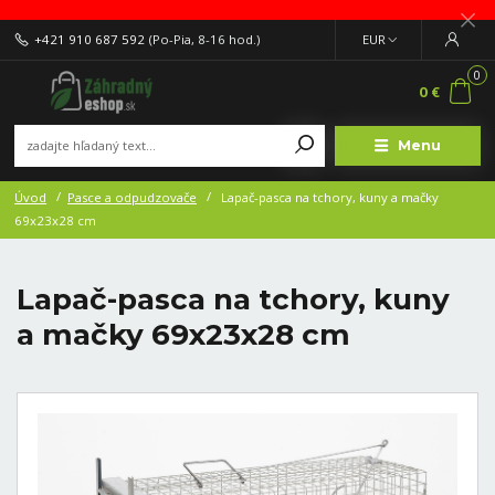
+421 910 687 592
(Po-Pia, 8-16 hod.)
EUR
0
0 €
Menu
Úvod
Pasce a odpudzovače
Lapač-pasca na tchory, kuny a mačky
69x23x28 cm
Lapač-pasca na tchory, kuny
a mačky 69x23x28 cm