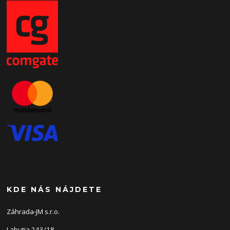
KDE NÁS NÁJDETE
Záhrada-JM s.r.o.
Labutia 243/18,