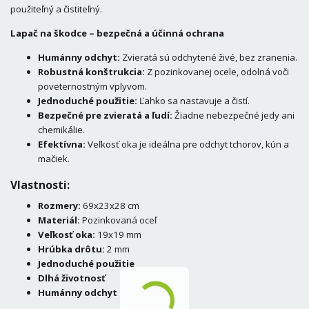
použiteľný a čistiteľný.
Lapač na škodce – bezpečná a účinná ochrana
Humánny odchyt:
Zvieratá sú odchytené živé, bez zranenia.
Robustná konštrukcia:
Z pozinkovanej ocele, odolná voči
poveternostným vplyvom.
Jednoduché použitie:
Ľahko sa nastavuje a čistí.
Bezpečné pre zvieratá a ľudí:
Žiadne nebezpečné jedy ani
chemikálie.
Efektívna:
Veľkosť oka je ideálna pre odchyt tchorov, kún a
mačiek.
Vlastnosti:
Rozmery:
69x23x28 cm
Materiál:
Pozinkovaná oceľ
Veľkosť oka:
19x19 mm
Hrúbka drôtu:
2 mm
Jednoduché použitie
Dlhá životnosť
Humánny odchyt