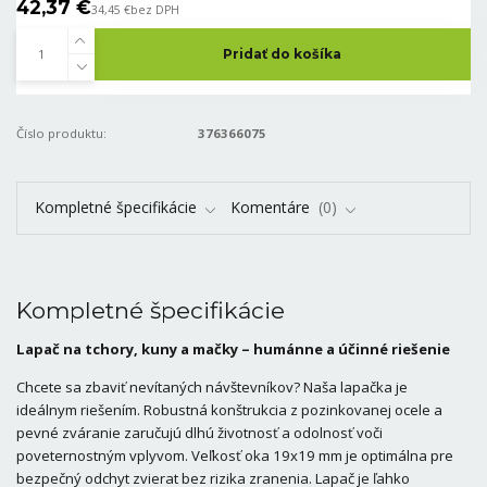
42,37 €
34,45 €
bez DPH
Pridať do košíka
Číslo produktu:
376366075
Kompletné špecifikácie
Komentáre
0
Kompletné špecifikácie
Lapač na tchory, kuny a mačky – humánne a účinné riešenie
Chcete sa zbaviť nevítaných návštevníkov? Naša lapačka je
ideálnym riešením. Robustná konštrukcia z pozinkovanej ocele a
pevné zváranie zaručujú dlhú životnosť a odolnosť voči
poveternostným vplyvom. Veľkosť oka 19x19 mm je optimálna pre
bezpečný odchyt zvierat bez rizika zranenia. Lapač je ľahko