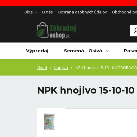
Blog
O nás
Ochrana osobných údajov
Obchodné p
Výpredaj
Semená - Osivá
Pasc
Úvod
Hnojivá
NPK hnojivo 15-10-10 AGRORACIO
NPK hnojivo 15-10-1