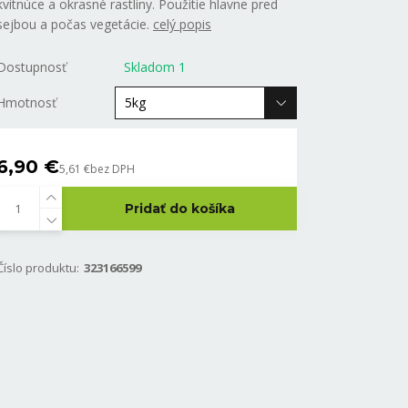
kvitnúce a okrasné rastliny. Použitie hlavne pred
sejbou a počas vegetácie.
celý popis
Dostupnosť
Skladom 1
Hmotnosť
6,90 €
5,61 €
bez DPH
Pridať do košíka
Číslo produktu:
323166599