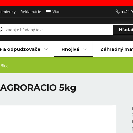
odmienky
Reklamácie
Viac
+421 9
Hľada
e a odpudzovače
Hnojivá
Záhradný mat
 5kg
0 AGRORACIO 5kg