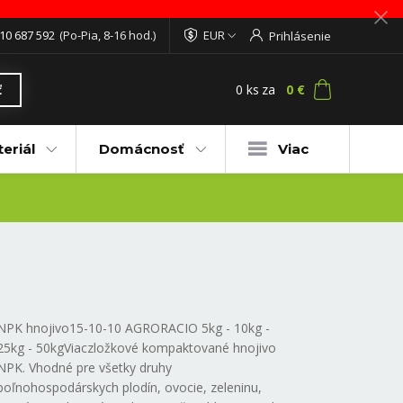
10 687 592
(Po-Pia, 8-16 hod.)
EUR
Prihlásenie
0
ks
za
0 €
ť
eriál
Domácnosť
Viac
NPK hnojivo15-10-10 AGRORACIO 5kg - 10kg -
25kg - 50kgViaczložkové kompaktované hnojivo
NPK. Vhodné pre všetky druhy
poľnohospodárskych plodín, ovocie, zeleninu,