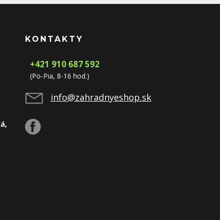
KONTAKTY
+421 910 687 592
(Po-Pia, 8-16 hod.)
info@zahradnyeshop.sk
á,