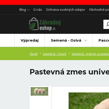
Blog
O nás
Ochrana osobných údajov
Obchodné p
Výpredaj
Semená - Osivá
Pasc
Úvod
Semená - Osivá
Semená - trávne a paste
Pastevná zmes unive