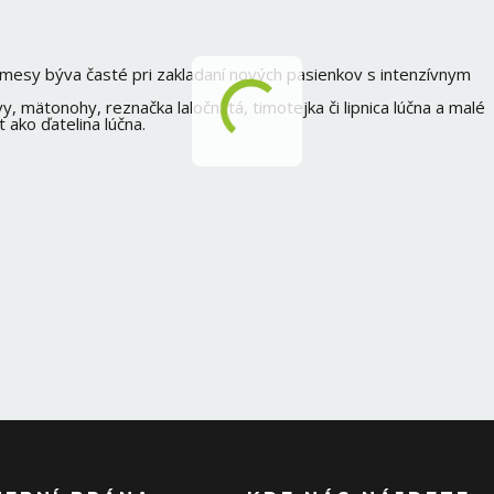
zmesy býva časté pri zakladaní nových pasienkov s intenzívnym
, mätonohy, reznačka laločnatá, timotejka či lipnica lúčna a malé
 ako ďatelina lúčna.