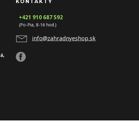
KONTAKTY
+421 910 687 592
(Po-Pia, 8-16 hod.)
info@zahradnyeshop.sk
á,