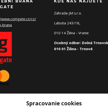
TEBNÍ BRÁNA
KDE NÁS NÁJDETE
GATE
Záhrada-JM s.r.o.
//www.comgate.cz/cz/
Labutia 243/18,
i-brana
010 14 Žilina - Vranie
Osobný odber: Dolná Trnovsk
010 01 Žilina - Trnové
Spracovanie cookies