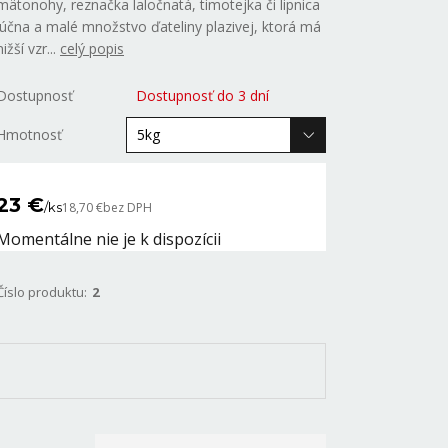
mätonohy, reznačka laločnatá, timotejka či lipnica
lúčna a malé množstvo ďateliny plazivej, ktorá má
nižší vzr...
celý popis
Dostupnosť
Dostupnosť do 3 dní
Hmotnosť
23 €
/
ks
18,70 €
bez DPH
Momentálne nie je k dispozícii
Číslo produktu:
2