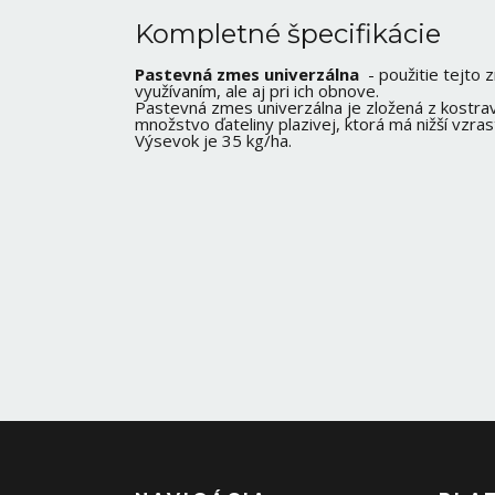
Kompletné špecifikácie
Pastevná zmes univerzálna
- použitie tejto 
využívaním, ale aj pri ich obnove.
Pastevná zmes univerzálna je zložená z kostravy
množstvo ďateliny plazivej, ktorá má nižší vzrast
Výsevok je 35 kg/ha.