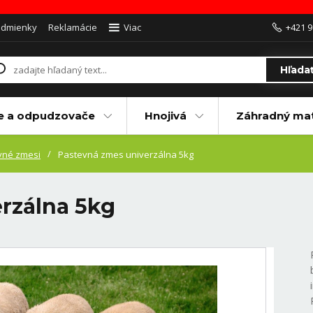
odmienky
Reklamácie
Viac
+421 9
Hľada
e a odpudzovače
Hnojivá
Záhradný mat
vné zmesi
Pastevná zmes univerzálna 5kg
rzálna 5kg