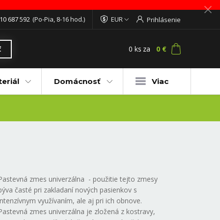
10 687 592
(Po-Pia, 8-16 hod.)
EUR
Prihlásenie
0
ks
za
0 €
ť
eriál
Domácnosť
Viac
Pastevná zmes univerzálna - použitie tejto zmesy
býva časté pri zakladaní nových pasienkov s
intenzívnym využívaním, ale aj pri ich obnove.
Pastevná zmes univerzálna je zložená z kostravy,