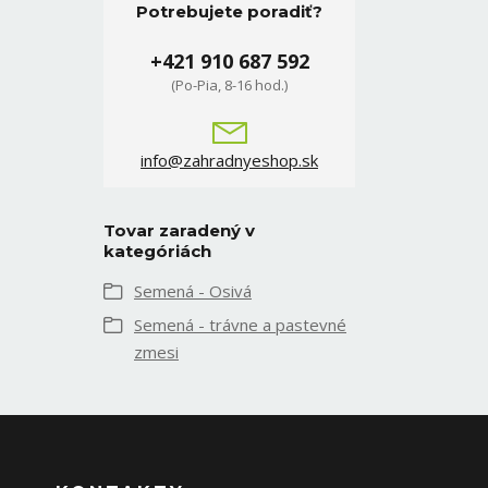
Potrebujete poradiť?
+421 910 687 592
(Po-Pia, 8-16 hod.)
info@zahradnyeshop.sk
Tovar zaradený v
kategóriách
Semená - Osivá
Semená - trávne a pastevné
zmesi