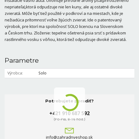
inštalácie vášho auta. Uvoľňuje prírodné arómy psa(prirodzeného
nepriateľa),ktorá odpudzuje nie len kuny, ale aj ostatné divoké
zvieratá. Môže byť tiež použité v podkroví a na miestach, kde je
nežiadúca prítomnosť voľne žijúcich zvierat. Ide o patentovaný
výrobok, pre ktorí ma spoločnosť SOLO licenciu na Slovenskom
a Českom trhu. Zloženie: tepelne ošetrená psia srsť s prídavkom
rastlinného vosku s vôňou, ktorá tiež odpudzuje divoké zvieratá.
Parametre
Výrobca
Solo
Potrebujete poradiť?
+421 910 687 592
(Po-Pia, 8-16 hod.)
info@zahradnyeshop.sk