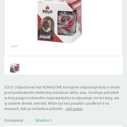
SOLO Odpudzovač kún KUNAGONE Kunagone odpudzuje kuny a chráni
pred poškodením elektrickej inštalácie vášho auta. Uvoľňuje prírodné
arómy psa(prirodzeného nepriateľa),ktorá odpudzuje nie len kuny, ale
aj ostatné divoké zvieratá. Môže byť tiež použité v podkroví a na
miestach, kde je nežiadúca prítomn...
celý popis
Dostupnosť
Skladom 5