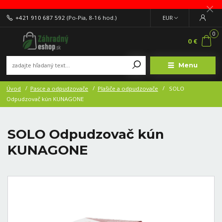
+421 910 687 592
(Po-Pia, 8-16 hod.)
EUR
0
0 €
Menu
Úvod
Pasce a odpudzovače
Plašiče a odpudzovače
SOLO
Odpudzovač kún KUNAGONE
SOLO Odpudzovač kún
KUNAGONE