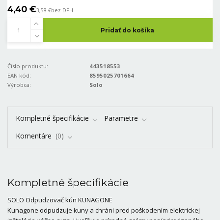
4,40 €
3,58 €
bez DPH
Pridať do košíka
Číslo produktu:
443518553
EAN kód:
8595025701664
Výrobca:
Solo
Kompletné špecifikácie
Parametre
Komentáre
0
Kompletné špecifikácie
SOLO Odpudzovač kún KUNAGONE
Kunagone odpudzuje kuny a chráni pred poškodením elektrickej