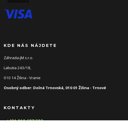
KDE NÁS NÁJDETE
Záhrada-JM s.r.o.
Labutia 243/18,
010 14 Žilina - Vranie
Osobný odber: Dolná Trnovská, 010 01 Žilina - Trnové
KONTAKTY
+421 910 687 592
(Po-Pia, 8-16 hod.)