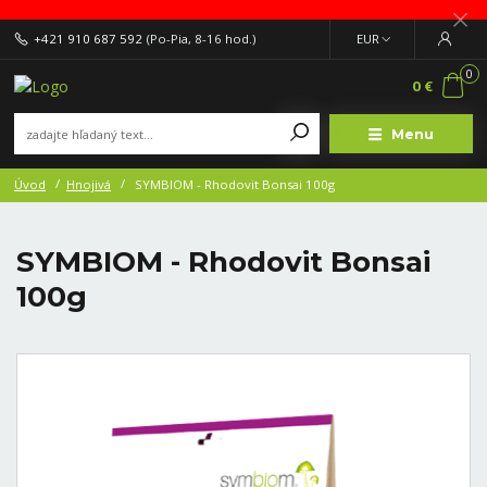
+421 910 687 592
(Po-Pia, 8-16 hod.)
EUR
0
0 €
Menu
Úvod
Hnojivá
SYMBIOM - Rhodovit Bonsai 100g
SYMBIOM - Rhodovit Bonsai
100g