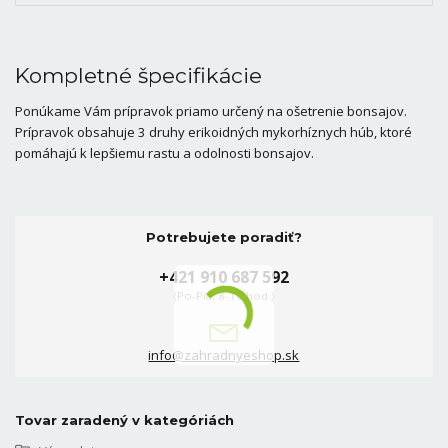
Kompletné špecifikácie
Ponúkame Vám prípravok priamo určený na ošetrenie bonsajov.
Prípravok obsahuje 3 druhy erikoidných mykorhíznych húb, ktoré
pomáhajú k lepšiemu rastu a odolnosti bonsajov.
Potrebujete poradiť?
+421 910 687 592
(Po-Pia, 8-16 hod.)
info@zahradnyeshop.sk
Tovar zaradený v kategóriách