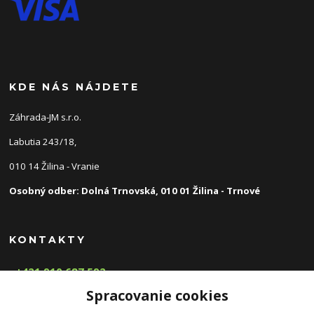
KDE NÁS NÁJDETE
Záhrada-JM s.r.o.
Labutia 243/18,
010 14 Žilina - Vranie
Osobný odber: Dolná Trnovská, 010 01 Žilina - Trnové
KONTAKTY
+421 910 687 592
(Po-Pia, 8-16 hod.)
Spracovanie cookies
info@zahradnyeshop.sk