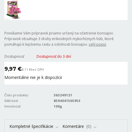
Ponúkame Vám prípravok priamo určený na ošetrenie bonsajov.
Prípravok obsahuje 3 druhy erikoidných mykorhíznych húb, ktoré
pomáhajú k lepšiemu rastu a odolnosti bonsajov.
celý popis
Dostupnosť
Dostupnosť do 3 dní
9,97 €
8,11 €
bez DPH
Momentálne nie je k dispozícii
Číslo produktu:
363249121
EAN kód:
8594041565953
hmotnosť:
100g
Kompletné špecifikácie
Komentáre
0