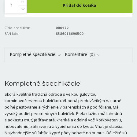
Pridať do košíka
Číslo produktu:
000172
EAN kód:
8586016690500
Kompletné špecifikácie
Komentáre
0
Kompletné špecifikácie
Skorá kvalitná tradičná odroda s veľkou guľovitou
karmínovočervenou buľvičkou. Vhodná predovšetkým na jarné
poľné pestovanie a rýchlenie v pareniskách a pod fóliami. Má
vysoký podiel prvotriednych buľvičiek. Biela dužina má lahodnú
sladkastú chuť, je šťavnatá, krehká a odolná voči korkovateniu,
hubovateniu, zahnívaniu a vybiehaniu do kvetu. Vňať je slabšia.
Najvhodnejšie sú ľahšie kypré pôdy bohaté na humus. Dôležité sú