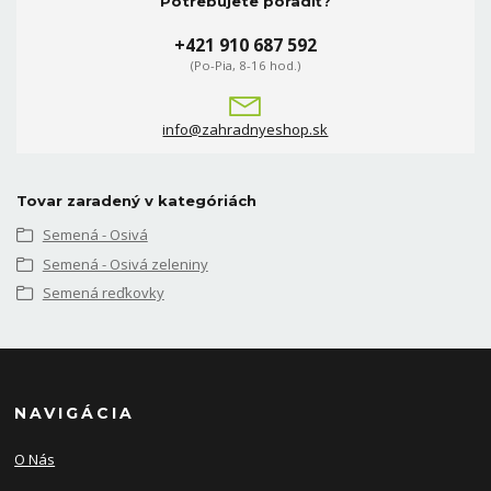
Potrebujete poradiť?
+421 910 687 592
(Po-Pia, 8-16 hod.)
info@zahradnyeshop.sk
Tovar zaradený v kategóriách
Semená - Osivá
Semená - Osivá zeleniny
Semená reďkovky
NAVIGÁCIA
O Nás