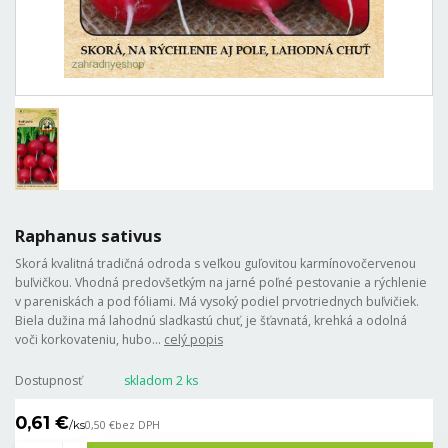
Raphanus sativus
Skorá kvalitná tradičná odroda s veľkou guľovitou karmínovočervenou
buľvičkou. Vhodná predovšetkým na jarné poľné pestovanie a rýchlenie
v pareniskách a pod fóliami. Má vysoký podiel prvotriednych buľvičiek.
Biela dužina má lahodnú sladkastú chuť, je šťavnatá, krehká a odolná
voči korkovateniu, hubo...
celý popis
Dostupnosť
skladom 2 ks
0,61 €
/
ks
0,50 €
bez DPH