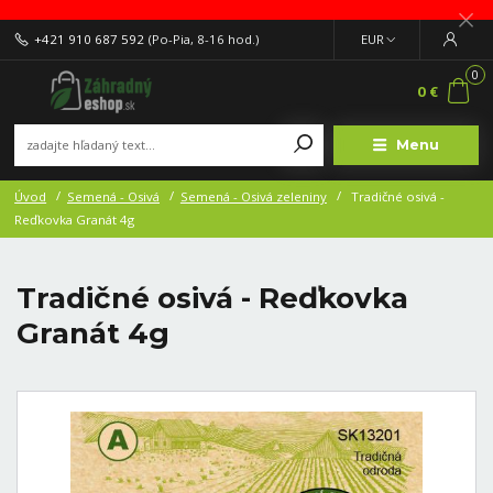
+421 910 687 592
(Po-Pia, 8-16 hod.)
EUR
0
0 €
Menu
Úvod
Semená - Osivá
Semená - Osivá zeleniny
Tradičné osivá -
Reďkovka Granát 4g
Tradičné osivá - Reďkovka
Granát 4g