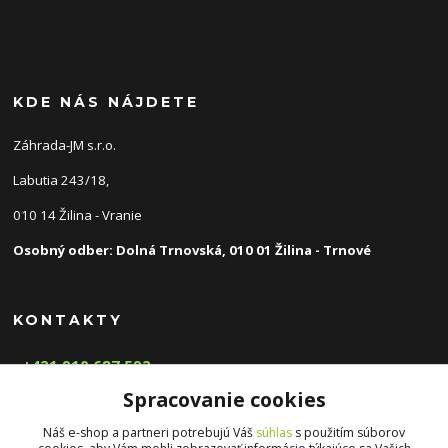
KDE NÁS NÁJDETE
Záhrada-JM s.r.o.
Labutia 243/18,
010 14 Žilina - Vranie
Osobný odber: Dolná Trnovská, 010 01 Žilina - Trnové
KONTAKTY
+421 910 687 592
(Po-Pia, 8-16 hod.)
Spracovanie cookies
info@zahradnyeshop.sk
Náš e-shop a partneri potrebujú Váš
súhlas
s použitím súborov