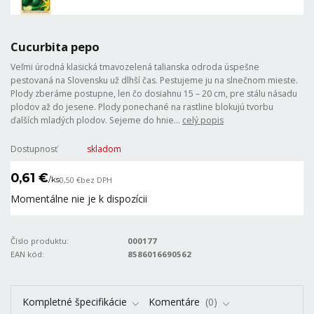
Cucurbita pepo
Veľmi úrodná klasická tmavozelená talianska odroda úspešne
pestovaná na Slovensku už dlhší čas. Pestujeme ju na slnečnom mieste.
Plody zberáme postupne, len čo dosiahnu 15 – 20 cm, pre stálu násadu
plodov až do jesene. Plody ponechané na rastline blokujú tvorbu
ďalších mladých plodov. Sejeme do hnie...
celý popis
Dostupnosť
skladom
0,61 €
/
ks
0,50 €
bez DPH
Momentálne nie je k dispozícii
Číslo produktu:
000177
EAN kód:
8586016690562
Kompletné špecifikácie
Komentáre
0