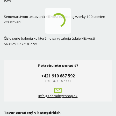
95%
Semenarstvom testovaná klíčivosť náhodnej vzorky 100 semien
v testovaní
Číslo série balenia ku ktorému sa vyťahujú údaje klíčivosti
SK3129-057/18-7-95
Potrebujete poradiť?
+421 910 687 592
(Po-Pia, 8-16 hod.)
info@zahradnyeshop.sk
Tovar zaradený v kategóriách