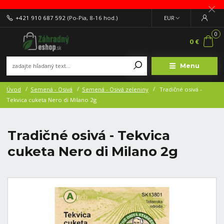
+421 910 687 592
(Po-Pia, 8-16 hod.)
EUR
0
0 €
Menu
Úvod
Semená - Osivá
Semená - Osivá zeleniny
Tradičné osivá -
Tekvica cuketa Nero di Milano 2g
Tradičné osivá - Tekvica
cuketa Nero di Milano 2g