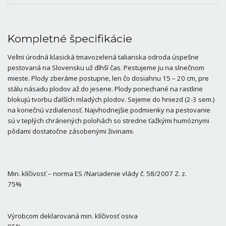
Kompletné špecifikácie
Veľmi úrodná klasická tmavozelená talianska odroda úspešne
pestovaná na Slovensku už dlhší čas. Pestujeme ju na slnečnom
mieste. Plody zberáme postupne, len čo dosiahnu 15 – 20 cm, pre
stálu násadu plodov až do jesene. Plody ponechané na rastline
blokujú tvorbu ďalších mladých plodov. Sejeme do hniezd (2-3 sem.)
na konečnú vzdialenosť. Najvhodnejšie podmienky na pestovanie
sú v teplých chránených polohách so stredne ťažkými humóznymi
pôdami dostatočne zásobenými živinami.
Min. klíčivosť – norma ES /Nariadenie vlády č. 58/2007 Z. z.
75%
Výrobcom deklarovaná min. klíčivosť osiva