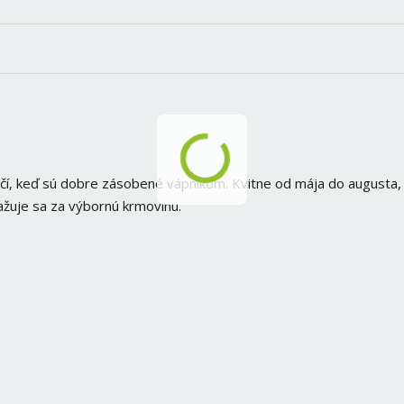
čí, keď sú dobre zásobené vápnikom. Kvitne od mája do augusta, 
žuje sa za výbornú krmovinu.