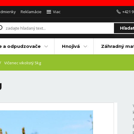
odmienky
Reklamácie
Viac
+421 9
Hľada
e a odpudzovače
Hnojivá
Záhradný mat
Vičenec vikolistý 5kg
g