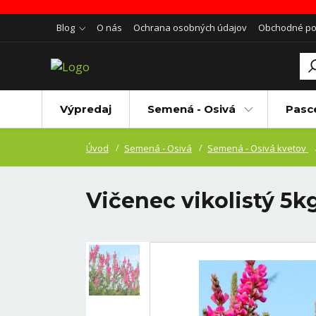
Blog
O nás
Ochrana osobných údajov
Obchodné p
Výpredaj
Semená - Osivá
Pasc
Úvod
Semená - Osivá
Semená - Osivá kvetov
Vičenec vikolistý 5k