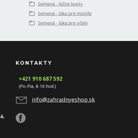
Semená - lúčne kvety
Semená - lúka pre motýle
Semená - lúka pre včely
KONTAKTY
+421 910 687 592
(Po-Pia, 8-16 hod.)
info@zahradnyeshop.sk
á,