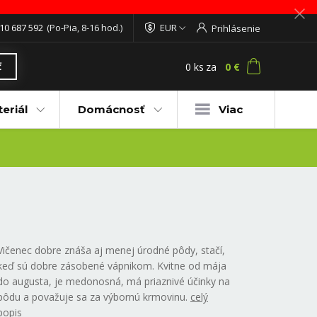
10 687 592
(Po-Pia, 8-16 hod.)
EUR
Prihlásenie
0
ks
za
0 €
ť
eriál
Domácnosť
Viac
Vičenec dobre znáša aj menej úrodné pôdy, stačí,
keď sú dobre zásobené vápnikom. Kvitne od mája
do augusta, je medonosná, má priaznivé účinky na
pôdu a považuje sa za výbornú krmovinu.
celý
popis