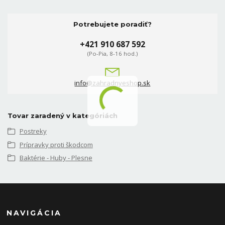
Potrebujete poradiť?
+421 910 687 592
(Po-Pia, 8-16 hod.)
info@zahradnyeshop.sk
Tovar zaradený v kategóriách
Postreky
Prípravky proti škodcom
Baktérie - Huby - Plesne
NAVIGÁCIA