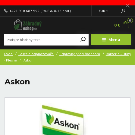
+421 910 687 592
(Po-Pia, 8-16 hod.)
EUR
0
0 €
Menu
Úvod
Pasce a odpudzovače
Prípravky proti škodcom
Baktérie - Huby
- Plesne
Askon
Askon