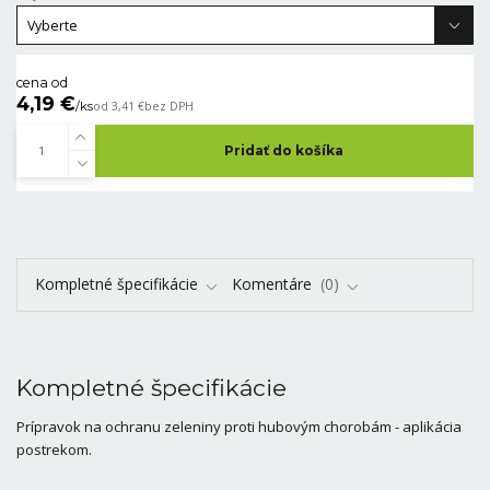
cena od
4,19 €
/
ks
od
3,41 €
bez DPH
Pridať do košíka
Kompletné špecifikácie
Komentáre
0
Kompletné špecifikácie
Prípravok na ochranu zeleniny proti hubovým chorobám - aplikácia
postrekom.