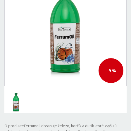
- 9 %
O produkteFerrumoil obsahuje železo, horčík a dusík ktoré zvyšujú