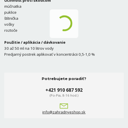
Účinnosť proti škodcom
múčnatka
puklice
štítnička
vošky
roztoče
Použitie / aplikácia / dávkovanie
30 až 50 ml na 10 litrov vody
Predjarný postrek aplikovať v koncentrácii 0,5-1,0 %
Potrebujete poradiť?
+421 910 687 592
(Po-Pia, 8-16 hod.)
info@zahradnyeshop.sk