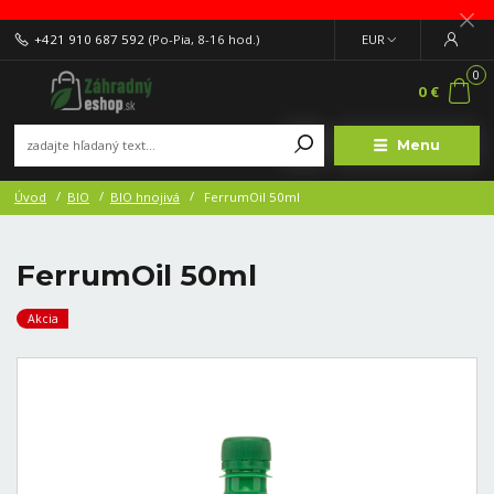
+421 910 687 592
(Po-Pia, 8-16 hod.)
EUR
0
0 €
Menu
Úvod
BIO
BIO hnojivá
FerrumOil 50ml
FerrumOil 50ml
Akcia