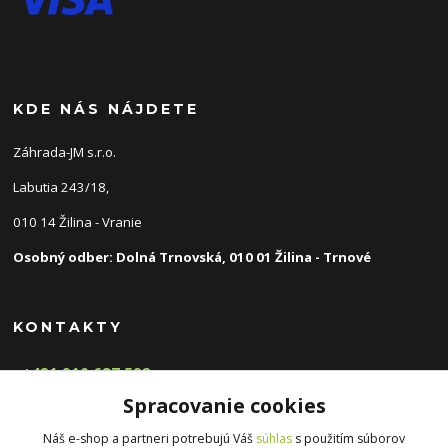
KDE NÁS NÁJDETE
Záhrada-JM s.r.o.
Labutia 243/18,
010 14 Žilina - Vranie
Osobný odber: Dolná Trnovská, 010 01 Žilina - Trnové
KONTAKTY
+421 910 687 592
(Po-Pia, 8-16 hod.)
Spracovanie cookies
info@zahradnyeshop.sk
Náš e-shop a partneri potrebujú Váš
súhlas
s použitím súborov