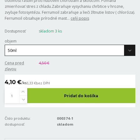
odolnosť rastlin proti hubovím chorobám a škodcom. Pomáha
zmierňovať stres z chladu.Zabraňuje vysychaniu chrbtice v hrozne,
zvyšuje fotosyntézu. Ferrumoil zabraňuje a lieči žltnutie listov ( chloróza).
Ferrumoil obsahuje prírodné mast...
celý popis
Dostupnosť
skladom 3 ks
objem
Cena pred
4,50 €
zľavou
4,10 €
/
ks
3,33 €
bez DPH
Pridať do košíka
Číslo produktu:
000374-1
dostupnosť:
skladom