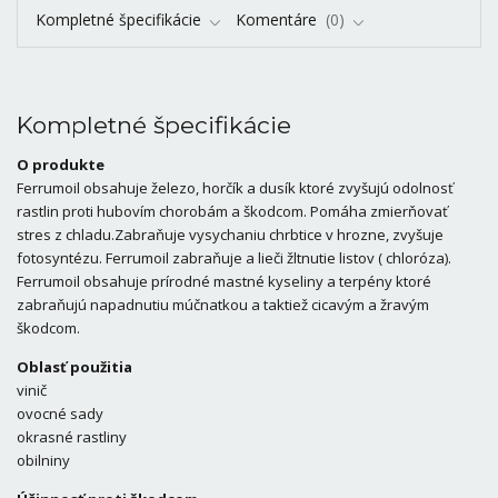
Kompletné špecifikácie
Komentáre
0
Kompletné špecifikácie
O produkte
Ferrumoil obsahuje železo, horčík a dusík ktoré zvyšujú odolnosť
rastlin proti hubovím chorobám a škodcom. Pomáha zmierňovať
stres z chladu.Zabraňuje vysychaniu chrbtice v hrozne, zvyšuje
fotosyntézu. Ferrumoil zabraňuje a lieči žltnutie listov ( chloróza).
Ferrumoil obsahuje prírodné mastné kyseliny a terpény ktoré
zabraňujú napadnutiu múčnatkou a taktiež cicavým a žravým
škodcom.
Oblasť použitia
vinič
ovocné sady
okrasné rastliny
obilniny