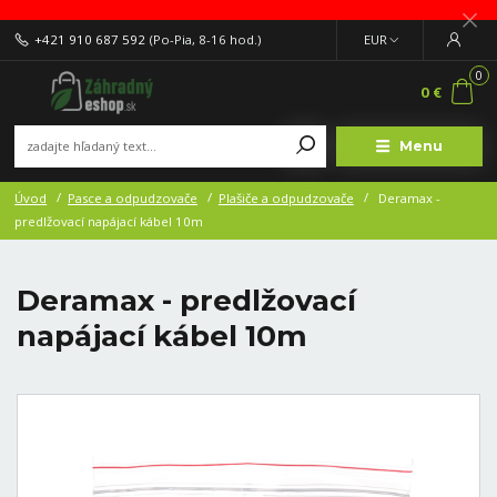
+421 910 687 592
(Po-Pia, 8-16 hod.)
EUR
0
0 €
Menu
Úvod
Pasce a odpudzovače
Plašiče a odpudzovače
Deramax -
predlžovací napájací kábel 10m
Deramax - predlžovací
napájací kábel 10m