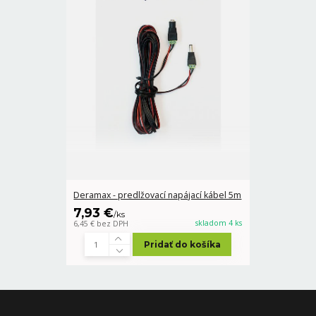
Deramax - predlžovací napájací kábel 5m
7,93 €
/
ks
skladom 4 ks
6,45 €
bez DPH
Pridať do košíka