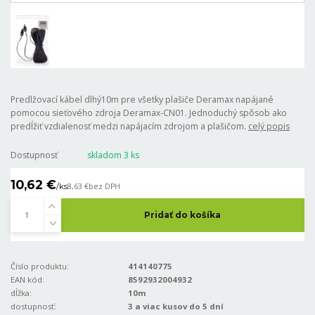
Predlžovací kábel dlhý10m pre všetky plašiče Deramax napájané
pomocou sieťového zdroja Deramax-CN01. Jednoduchý spôsob ako
predĺžiť vzdialenosť medzi napájacím zdrojom a plašičom.
celý popis
Dostupnosť
skladom 3 ks
10,62 €
/
ks
8,63 €
bez DPH
Pridať do košíka
Číslo produktu:
414140775
EAN kód:
8592932004932
dĺžka:
10m
dostupnosť:
3 a viac kusov do 5 dní