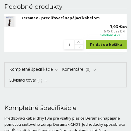
Podobné produkty
Deramax - predlžovací napájací kábel 5m
7,93 €
/
ks
6,45 €
bez DPH
skladom 4 ks
Pridať do košíka
Kompletné špecifikácie
Komentáre
0
Súvisiaci tovar
1
Kompletné špecifikácie
Predlžovací kábel dlhý10m pre všetky plašiče Deramax napájané
pomocou sieťového zdroja Deramax-CN01. Jednoduchý spôsob ako
predĺžiť vzdialenosť medzi napájacím zdrojom a plašičom.