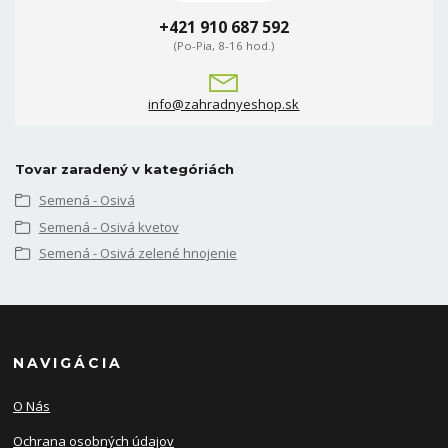
+421 910 687 592
(Po-Pia, 8-16 hod.)
info@zahradnyeshop.sk
Tovar zaradený v kategóriách
Semená - Osivá
Semená - Osivá kvetov
Semená - Osivá zelené hnojenie
NAVIGÁCIA
O Nás
Ochrana osobných údajov