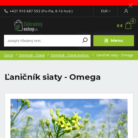
+421 910 687 592
(Po-Pia, 8-16 hod.)
EUR
0
0 €
Menu
Úvod
Semená - Osivá
Semená - Osivá kvetov
Ľaničník siaty - Omega
Ľaničník siaty - Omega