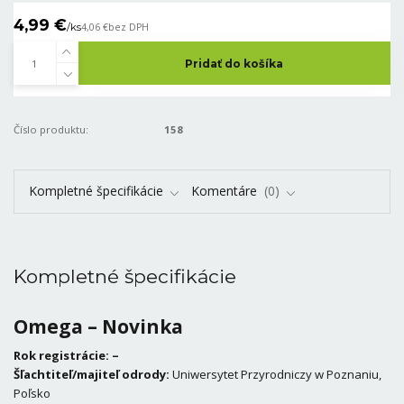
4,99 €
/
ks
4,06 €
bez DPH
Pridať do košíka
Číslo produktu:
158
Kompletné špecifikácie
Komentáre
0
Kompletné špecifikácie
Omega – Novinka
Rok registrácie: –
Šľachtiteľ/majiteľ odrody:
Uniwersytet Przyrodniczy w Poznaniu,
Poľsko