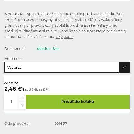
Metarex M – Spoľahlivá ochrana vašich rastlín pred slimákmi Chráňte
svoju úrodu pred nenásytnými slimákmi! Metarex M je vysoko účinný
granulovaný prípravok, ktorý spoľahlivo ochráni vaše rastliny pred
škodlivými slimákmi a slizniakmi. Jeho špeciálne zloženie je pre slimáky
mimoriadne lákavé, čo zaru...
celý popis
Dostupnosť
skladom 8 ks
Hmotnosť
cena od
2,46 €
/
ks
od
2 €
bez DPH
Pridať do košíka
Číslo produktu:
000377