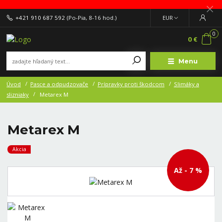
+421 910 687 592
(Po-Pia, 8-16 hod.)
EUR
0
0 €
Menu
Úvod
Pasce a odpudzovače
Prípravky proti škodcom
Slimáky a
slizniaky
Metarex M
Metarex M
Akcia
Až - 7 %