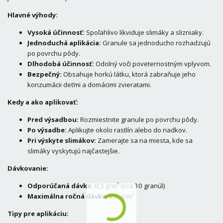
Hlavné výhody:
Vysoká účinnosť:
Spoľahlivo likviduje slimáky a slizniaky.
Jednoduchá aplikácia:
Granule sa jednoducho rozhadzujú
po povrchu pôdy.
Dlhodobá účinnosť:
Odolný voči poveternostným vplyvom.
Bezpečný:
Obsahuje horkú látku, ktorá zabraňuje jeho
konzumácii deťmi a domácimi zvieratami.
Kedy a ako aplikovať:
Pred výsadbou:
Rozmiestnite granule po povrchu pôdy.
Po výsadbe:
Aplikujte okolo rastlín alebo do riadkov.
Pri výskyte slimákov:
Zamerajte sa na miesta, kde sa
slimáky vyskytujú najčastejšie.
Dávkovanie:
Odporúčaná dávka:
0,5 g/m² (cca 30 granúl)
Maximálna ročná dávka:
2,8 g/m²
Tipy pre aplikáciu: