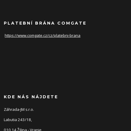
PLATEBNÍ BRÁNA COMGATE
https://www.comgate.cz/cz/
platebni-brana
KDE NÁS NÁJDETE
Záhrada-JM s.r.o.
Labutia 243/18,
010 14 Žilina - Vranie