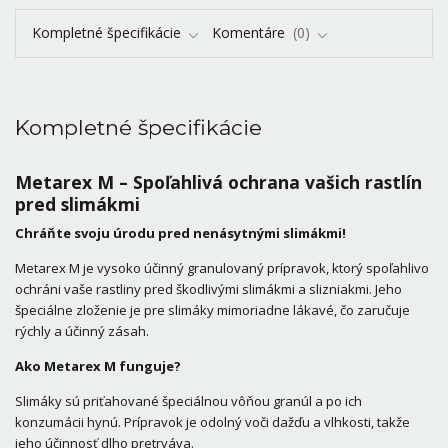
Kompletné špecifikácie
Komentáre
0
Kompletné špecifikácie
Metarex M – Spoľahlivá ochrana vašich rastlín
pred slimákmi
Chráňte svoju úrodu pred nenásytnými slimákmi!
Metarex M je vysoko účinný granulovaný prípravok, ktorý spoľahlivo
ochráni vaše rastliny pred škodlivými slimákmi a slizniakmi. Jeho
špeciálne zloženie je pre slimáky mimoriadne lákavé, čo zaručuje
rýchly a účinný zásah.
Ako Metarex M funguje?
Slimáky sú priťahované špeciálnou vôňou granúl a po ich
konzumácii hynú. Prípravok je odolný voči dažďu a vlhkosti, takže
jeho účinnosť dlho pretrváva.