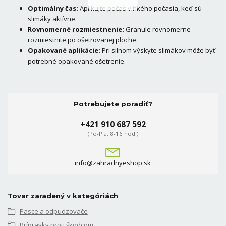
Optimálny čas:
Aplikujte počas vlhkého počasia, keď sú
slimáky aktívne.
Rovnomerné rozmiestnenie:
Granule rovnomerne
rozmiestnite po ošetrovanej ploche.
Opakované aplikácie:
Pri silnom výskyte slimákov môže byť
potrebné opakované ošetrenie.
Potrebujete poradiť?
+421 910 687 592
(Po-Pia, 8-16 hod.)
info@zahradnyeshop.sk
Tovar zaradený v kategóriách
Pasce a odpudzovače
Prípravky proti škodcom