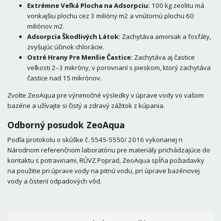
Extrémne Veľká Plocha na Adsorpciu:
100 kg zeolitu má
vonkajšiu plochu cez 3 milióny m2 a vnútornú plochu 60
miliónov m2.
Adsorpcia Škodlivých Látok:
Zachytáva amoniak a fosfáty,
zvyšujúc účinok chlorácie.
Ostré Hrany Pre Menšie Častice:
Zachytáva aj častice
veľkosti 2–3 mikróny, v porovnaní s pieskom, ktorý zachytáva
častice nad 15 mikrónov.
Zvolte ZeoAqua pre výnimočné výsledky v úprave vody vo vašom
bazéne a užívajte si čistý a zdravý zážitok z kúpania.
Odborný posudok ZeoAqua
Podľa protokolu o skúške č. 5545-5550/ 2016 vykonanej n
Národnom referenčnom laboratóriu pre materiály prichádzajúce do
kontaktu s potravinami, RÚVZ Poprad, ZeoAqua spĺňa požiadavky
na použitie pri úprave vody na pitnú vodu, pri úprave bazénovej
vody a čistení odpadových vôd.