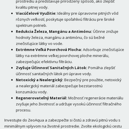
prostrediu a predstavuje prirodzený spôsob, ako zlepšiť
kvalitu pitnej vody.
Viacúčelové Využitie:
Ideálny pre úpravovne pitných vôd
rôznych veľkostí, poskytuje spoľahlivú filtráciu pre široké
spektrum potrieb.
Redukcia Železa, Mangánu a Antimónu:
Účinne znižuje
hodnoty železa, mangánu a antimónu, čo sú bežné
znečisťujúce látky vo vode.
Extrémne Veľká Povrchová Plocha:
Adsorbuje znečisťujúce
látky na extrémne veľkej povrchovej ploche minerálu,
zabezpečujúc efektívnu filtráciu.
Zvyšuje Účinnosť Sanitačných Látok:
Pomáha zlepšiť
účinnosť sanitačných látok pri úprave vody.
Netoxický a Nealergický:
Bezpečný pre použitie, netoxický
a nealergický materiál zabezpečuje bezstarostnú
konzumáciu vody.
Regenerovateľný Materiál:
Možnosť regenerácie materiálu
zvyšuje jeho životnosť a udržuje vysokú účinnosť filtračného
procesu.
Investujte do ZeoAqua a zabezpečte si čistú a zdravú pitnú vodu s
minimálnym vplyvom na životné prostredie. Zvolte ekologickú cestu