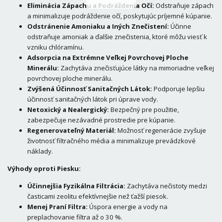
Eliminácia Zápachu a Podráždenia Očí:
Odstraňuje zápach
a minimalizuje podráždenie očí, poskytujúc príjemné kúpanie.
Odstránenie Amoniaku a Iných Znečistení:
Účinne
odstraňuje amoniak a ďalšie znečistenia, ktoré môžu viesť k
vzniku chlóramínu.
Adsorpcia na Extrémne Veľkej Povrchovej Ploche
Minerálu:
Zachytáva znečisťujúce látky na mimoriadne veľkej
povrchovej ploche minerálu.
Zvýšená Účinnosť Sanitačných Látok:
Podporuje lepšiu
účinnosť sanitačných látok pri úprave vody.
Netoxický a Nealergický:
Bezpečný pre použitie,
zabezpečuje nezávadné prostredie pre kúpanie.
Regenerovateľný Materiál:
Možnosť regenerácie zvyšuje
životnosť filtračného média a minimalizuje prevádzkové
náklady.
Výhody oproti Piesku:
Účinnejšia Fyzikálna Filtrácia:
Zachytáva nečistoty medzi
časticami zeolitu efektívnejšie než ťažší piesok.
Menej Praní Filtra:
Úspora energie a vody na
preplachovanie filtra až o 30 %.