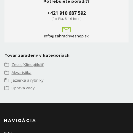
Potrebujete poradiť?
+421 910 687 592
(Po-Pia, 8-16 hod.)
info@zahradnyeshop.sk
Tovar zaradený v kategóriách
Zeolit (Klinoptilolit)
Akvaristika
Jazierka a rybníky
Úprava vody
NAVIGÁCIA