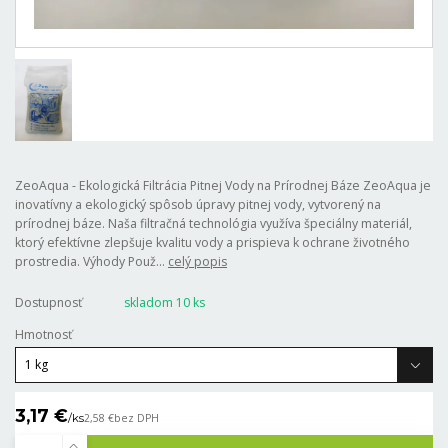
ZeoAqua - Ekologická Filtrácia Pitnej Vody na Prírodnej Báze ZeoAqua je
inovatívny a ekologický spôsob úpravy pitnej vody, vytvorený na
prírodnej báze. Naša filtračná technológia využíva špeciálny materiál,
ktorý efektívne zlepšuje kvalitu vody a prispieva k ochrane životného
prostredia. Výhody Použ...
celý popis
Dostupnosť
skladom 10 ks
Hmotnosť
3,17 €
/
ks
2,58 €
bez DPH