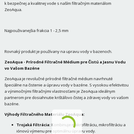
k bezpečnej a kvalitnej vode s naším filtračným materiálom
ZeoAqua.
Najpouživanejšia frakcia 1 - 2,5 mm
Rovnaký produkt je používany na upravu vody v bazenoch.
ZeoAqua - Prírodné Filtračné Médium pre Čistú a Jasnu Vodu
vo Vašom Bazéne
ZeoAqua je revolučné prírodné filtračné médium navrhnuté
špeciálne na čistenie a úpravu vody v bazéne. S vysokou efektivitou
a výnimočnými filtračnými vlastnosťami je ZeoAqua ideálnym
partnerom pre dosiahnutie krištáľovo čistej a zdravej vody vo vašom
bazéne.
Výhody Filtračného Materiálu ZeoAqua:
Trojaká Filtrácia:
Kombinuje makrofiltráciu, mikrofiltráciu a
iónovú výmenu pre optimálnu úpravu vody.