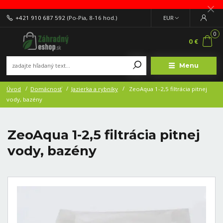
+421 910 687 592
(Po-Pia, 8-16 hod.)
EUR
0
0 €
Menu
Úvod
Domácnosť
Jazierka a rybníky
ZeoAqua 1-2,5 filtrácia pitnej
vody, bazény
ZeoAqua 1-2,5 filtrácia pitnej
vody, bazény