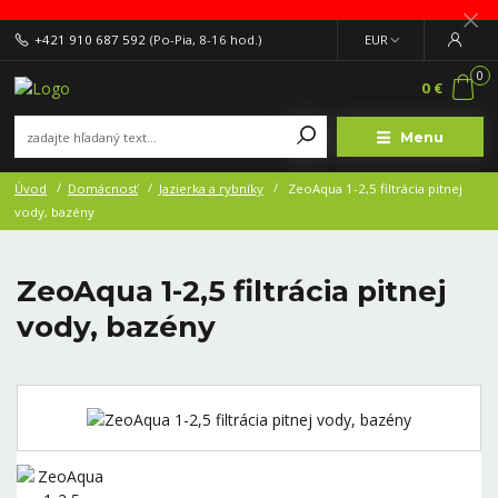
+421 910 687 592
(Po-Pia, 8-16 hod.)
EUR
0
0 €
Menu
Úvod
Domácnosť
Jazierka a rybníky
ZeoAqua 1-2,5 filtrácia pitnej
vody, bazény
ZeoAqua 1-2,5 filtrácia pitnej
vody, bazény