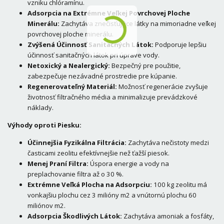
vzniku chlóramínu.
Adsorpcia na Extrémne Veľkej Povrchovej Ploche
Minerálu:
Zachytáva znečisťujúce látky na mimoriadne veľkej
povrchovej ploche minerálu.
Zvýšená Účinnosť Sanitačných Látok:
Podporuje lepšiu
účinnosť sanitačných látok pri úprave vody.
Netoxický a Nealergický:
Bezpečný pre použitie,
zabezpečuje nezávadné prostredie pre kúpanie.
Regenerovateľný Materiál:
Možnosť regenerácie zvyšuje
životnosť filtračného média a minimalizuje prevádzkové
náklady.
Výhody oproti Piesku:
Účinnejšia Fyzikálna Filtrácia:
Zachytáva nečistoty medzi
časticami zeolitu efektívnejšie než ťažší piesok.
Menej Praní Filtra:
Úspora energie a vody na
preplachovanie filtra až o 30 %.
Extrémne Veľká Plocha na Adsorpciu:
100 kg zeolitu má
vonkajšiu plochu cez 3 milióny m2 a vnútornú plochu 60
miliónov m2.
Adsorpcia Škodlivých Látok:
Zachytáva amoniak a fosfáty,