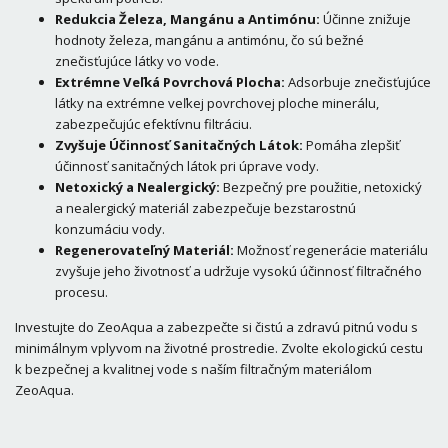
Redukcia Železa, Mangánu a Antimónu:
Účinne znižuje
hodnoty železa, mangánu a antimónu, čo sú bežné
znečisťujúce látky vo vode.
Extrémne Veľká Povrchová Plocha:
Adsorbuje znečisťujúce
látky na extrémne veľkej povrchovej ploche minerálu,
zabezpečujúc efektívnu filtráciu.
Zvyšuje Účinnosť Sanitačných Látok:
Pomáha zlepšiť
účinnosť sanitačných látok pri úprave vody.
Netoxický a Nealergický:
Bezpečný pre použitie, netoxický
a nealergický materiál zabezpečuje bezstarostnú
konzumáciu vody.
Regenerovateľný Materiál:
Možnosť regenerácie materiálu
zvyšuje jeho životnosť a udržuje vysokú účinnosť filtračného
procesu.
Investujte do ZeoAqua a zabezpečte si čistú a zdravú pitnú vodu s
minimálnym vplyvom na životné prostredie. Zvolte ekologickú cestu
k bezpečnej a kvalitnej vode s naším filtračným materiálom
ZeoAqua.