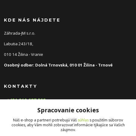
KDE NÁS NÁJDETE
Záhrada-JM s.r.o.
Labutia 243/18,
010 14 Žilina - Vranie
Osobný odber: Dolná Trnovská, 010 01 Žilina - Trnové
KONTAKTY
+421 910 687 592
(Po-Pia, 8-16 hod.)
Spracovanie cookies
info@zahradnyeshop.sk
Náš e-shop a partneri potrebujú Váš
súhlas
s použitím súborov
cookies, aby Vám mohli zobrazovať informácie týkajúce sa Vašich
záujmov.