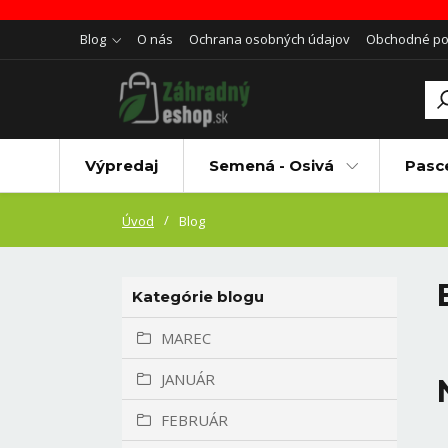
Blog
O nás
Ochrana osobných údajov
Obchodné p
Výpredaj
Semená - Osivá
Pasc
Úvod
Blog
Kategórie blogu
MAREC
JANUÁR
FEBRUÁR