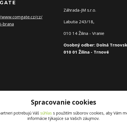
GATE
Záhrada-JM s.r.o.
//www.comgate.cz/cz/
Labutia 243/18,
i-brana
010 14 Žilina - Vranie
Osobný odber: Dolná Trnovsk
010 01 Žilina - Trnové
Spracovanie cookies
artneri potrebujú Váš
súhlas
s použitím súborov cookies, aby Vám mo
informácie týkajúce sa Vašich záujmov.