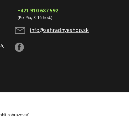
+421 910 687 592
(Po-Pia, 8-16 hod.)
info@zahradnyeshop.sk
á,
hli zobrazovať