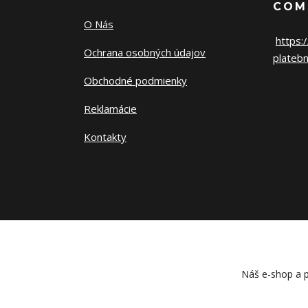
COM
O Nás
https:
Ochrana osobných údajov
platebn
Obchodné podmienky
Reklamácie
Kontakty
Náš e-shop a p