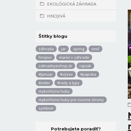
EKOLÓGICKÁ ZÁHRADA
HNOJIVÁ
Štítky blogu
záhrada
jar
spring
vinič
hnojivo
marec v záhrade
zahradnyeshop.sk
rajciak
#januar
#výsev
#paprika
#zeler
#rady a typy
mykorhízne huby
mykorhízne huby pre ovocne stromy
symbivit
Potrebujete poradiť?