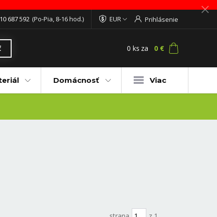
10 687 592
(Po-Pia, 8-16 hod.)
EUR
Prihlásenie
0
ks
za
0 €
ť
eriál
Domácnosť
Viac
strana
z 1