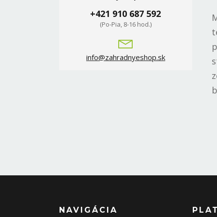
+421 910 687 592
M
(Po-Pia, 8-16 hod.)
t
p
info@zahradnyeshop.sk
s
z
b
NAVIGÁCIA
PLA