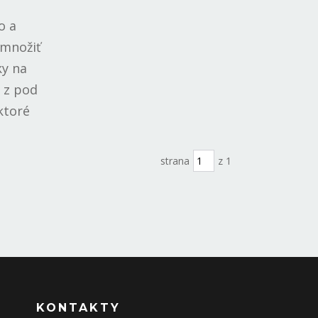
o a
 množiť
ky na
a z pod
ktoré
strana
z 1
KONTAKTY