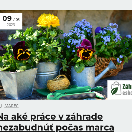
09
03
2023
MAREC
Na aké práce v záhrade
nezabudnúť počas marca