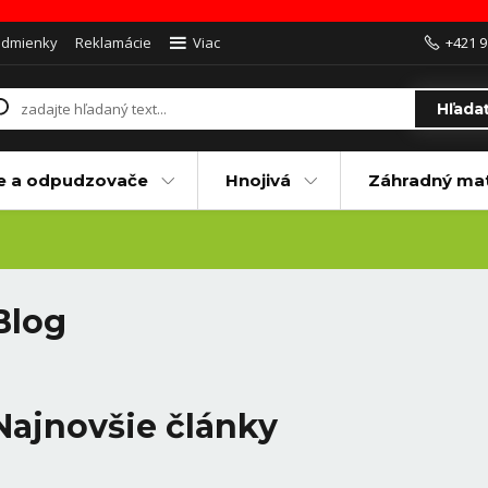
odmienky
Reklamácie
Viac
+421 9
Hľada
e a odpudzovače
Hnojivá
Záhradný mat
Blog
Najnovšie články