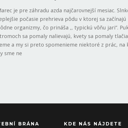
arec je pre záhradu azda najčarovnejší mesiac. Slnk
eplejšie počasie prehrieva pôdu v ktorej sa začínajú
ôdne organizmy, čo prináša ,, typickú vôňu jari“. Pu
tromoch sa pomaly nalievajú, kvety sa pomaly tlači
eme a my si preto spomenieme niektoré z prác, na 
y sme ne
TEBNÍ BRÁNA
KDE NÁS NÁJDETE