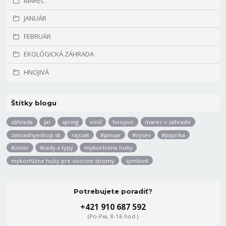
MAREC
JANUÁR
FEBRUÁR
EKOLÓGICKÁ ZÁHRADA
HNOJIVÁ
Štítky blogu
záhrada
jar
spring
vinič
hnojivo
marec v záhrade
zahradnyeshop.sk
rajciak
#januar
#výsev
#paprika
#zeler
#rady a typy
mykorhízne huby
mykorhízne huby pre ovocne stromy
symbivit
Potrebujete poradiť?
+421 910 687 592
(Po-Pia, 8-16 hod.)