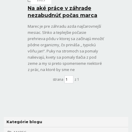
MAREC
Na aké práce v záhrade
nezabudnúť počas marca
Marec je pre záhradu azda najčarovnejší
mesiac. Slnko a teplejšie počasie
prehrieva pôdu v ktorej sa začínajú množiť
pôdne organizmy, čo prináša ,, typickú
vôňu jari“. Puky na stromoch sa pomaly
nalievajú, kvety sa pomaly tlačia z pod
zeme a my si preto spomenieme niektoré
z prác, na ktoré by sme ne
strana
z 1
Kategórie blogu