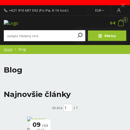
+421 910 687 592
(Po-Pia, 8-16 hod.)
EUR
0
0 €
Menu
Úvod
Blog
Blog
Najnovšie články
strana
z 1
09
03
2023